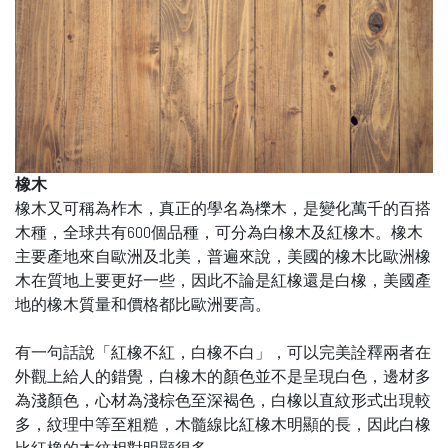
橡木
橡木又可稱為柞木，真正的學名為櫟木，是變化萬千的百搭
木種，全球共有600個品種，可分為白橡木及紅橡木。橡木
主要產地來自歐洲及北美，普遍來說，美國的橡木比歐洲橡
木在質地上要更好一些，因此不論是紅橡還是白橡，美國產
地的橡木質量和價格都比歐洲要高。
有一句話說「紅橡不紅，白橡不白」，可以完美詮釋兩者在
外觀上給人的錯覺，白橡木的顏色並不是呈現白色，邊材多
為淺顏色，心材為淺棕色至深褐色，白橡以直紋形式出現較
多，紋理中等至粗糙，木髓線比紅橡木明顯的長，因此白橡