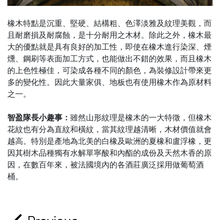
橡木特點是沉重、堅硬、結構粗、色澤淡雅及紋理美觀，而
且耐磨損及耐腐蝕，是十分耐用之木材。除此之外，橡木最
大的優點就是具有良好的加工性，即使在橡木進行染深、煙
燻、鋼刷等表面加工方式，也能做出不錯的效果，而且橡木
的上色性極佳，可染成各種不同的顏色，為裝修設計帶來更
多的變化性。因此大量家俱、地板也有使用橡木作為原材料
之一。
智盈隊長小趣事：
雖然山形紋理是橡木的一大特徵，但橡木
花紋也有分為直紋和橫紋，當其紋理越清晰，木材價值就會
越高。特別是產地為北美的白橡及歐洲的夏橡和盧浮橡，更
因其樹木品種獨有水解單寧酸和內酯的成份及天然木香的原
因，在數百年來，被法國境內的各酒莊廣泛採用做葡萄酒
桶。