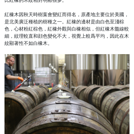
比紅橡的木紋相對明顯很多。
紅橡木因秋天時樹葉會變紅而得名，原產地主要位於美國，
是北美廣泛種植的樹種之一。紅橡的邊材是由白色至淺棕
色，心材粉紅棕色，紅橡外觀與白橡相似，但紅橡木髓線較
細，紋理較直和顔色變化不大，視覺上較爲平均，因此在木
紋顯著性不如白橡木。