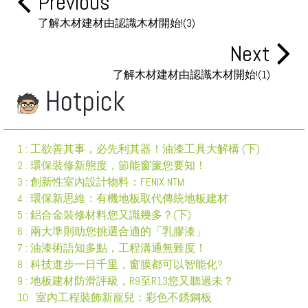
Previous
了解木材建材由認識木材開始!(3)
Next
了解木材建材由認識木材開始!(1)
Hotpick
1 : 工欲善其事，必先利其器！油漆工具大解構 (下)
2 : 環保裝修新態度，節能窗簾您要知！
3 : 創新性室內設計物料：FENIX NTM
4 : 環保新思維：有機地板取代傳統地板建材
5 : 鋁合金裝修材料您又識幾多？(下)
6 : 兩大準則助您挑選合適的「乳膠漆」
7 : 油漆術語知多點，工程溝通無難度！
8 : 科技進步一日千里，窗膜都可以智能化?
9 : 地板建材防滑評級，R9至R13您又聽過未？
10 : 室內工程裝飾新寵兒：彩色不銹鋼板