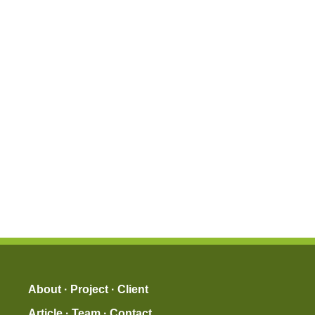
About
·
Project
·
Client
Article
·
Team
·
Contact