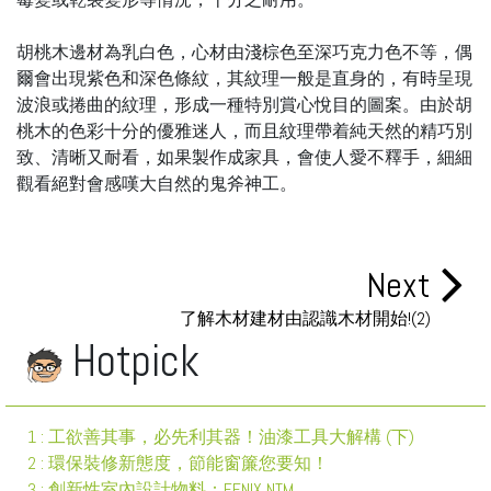
胡桃木邊材為乳白色，心材由淺棕色至深巧克力色不等，偶
爾會出現紫色和深色條紋，其紋理一般是直身的，有時呈現
波浪或捲曲的紋理，形成一種特別賞心悅目的圖案。由於胡
桃木的色彩十分的優雅迷人，而且紋理帶着純天然的精巧別
致、清晰又耐看，如果製作成家具，會使人愛不釋手，細細
觀看絕對會感嘆大自然的鬼斧神工。
Next
了解木材建材由認識木材開始!(2)
Hotpick
1 : 工欲善其事，必先利其器！油漆工具大解構 (下)
2 : 環保裝修新態度，節能窗簾您要知！
3 : 創新性室內設計物料：FENIX NTM