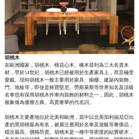
胡桃木
在歐洲國家，胡桃木、桃花心木、橡木並列為三大名貴木
材，早於
14
世紀，胡桃木已經被用於生產家具上，而且極受
愛戴。現時胡桃木一般主要用於家具、櫥櫃、建築內裝飾、
門、地板等，即使是林寶堅尼、勞斯萊斯等世界知名及頂級
名車也有採用胡桃木作車內裝飾的材料之一，因此，胡桃木
被象徵為優雅古典、高貴奢華的代名詞。
胡桃木主要產地位於北美和歐洲，當中以北美加利福尼亞出
產的黑胡桃最為有名，被廣泛應用於名車及遊艇等奢侈品，
檔次最高、價格昂貴。胡桃木是一種中等密度的結實硬木，