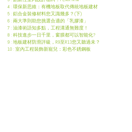
4 : 環保新思維：有機地板取代傳統地板建材
5 : 鋁合金裝修材料您又識幾多？(下)
6 : 兩大準則助您挑選合適的「乳膠漆」
7 : 油漆術語知多點，工程溝通無難度！
8 : 科技進步一日千里，窗膜都可以智能化?
9 : 地板建材防滑評級，R9至R13您又聽過未？
10 : 室內工程裝飾新寵兒：彩色不銹鋼板