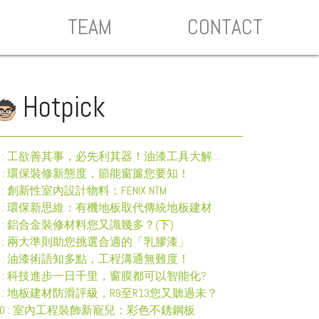
TEAM
CONTACT
Hotpick
1 : 工欲善其事，必先利其器！油漆工具大解構 (下)
2 : 環保裝修新態度，節能窗簾您要知！
3 : 創新性室內設計物料：FENIX NTM
4 : 環保新思維：有機地板取代傳統地板建材
5 : 鋁合金裝修材料您又識幾多？(下)
6 : 兩大準則助您挑選合適的「乳膠漆」
7 : 油漆術語知多點，工程溝通無難度！
8 : 科技進步一日千里，窗膜都可以智能化?
9 : 地板建材防滑評級，R9至R13您又聽過未？
10 : 室內工程裝飾新寵兒：彩色不銹鋼板