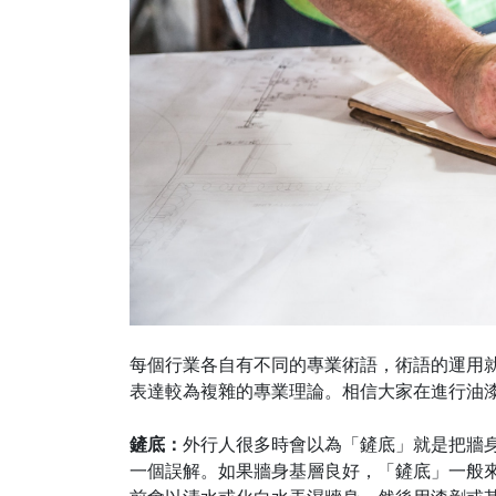
每個行業各自有不同的專業術語，術語的運用
表達較為複雜的專業理論。相信大家在進行油
鏟底：
外行人很多時會以為「鏟底」就是把牆
一個誤解。如果牆身基層良好，「鏟底」一般