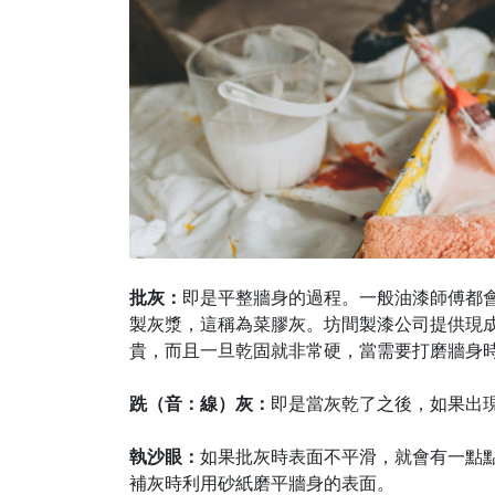
批灰：
即是平整牆身的過程。一般油漆師傅都
製灰漿，這稱為菜膠灰。坊間製漆公司提供現
貴，而且一旦乾固就非常硬，當需要打磨牆身
跣（音：線）灰：
即是當灰乾了之後，如果出
執沙眼：
如果批灰時表面不平滑，就會有一點
補灰時利用砂紙磨平牆身的表面。