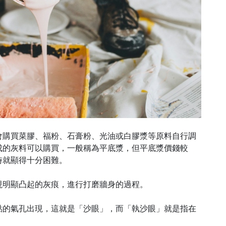
會購買菜膠、福粉、石膏粉、光油或白膠漿等原料自行調
成的灰料可以購買，一般稱為平底漿，但平底漿價錢較
時就顯得十分困難。
現明顯凸起的灰痕，進行打磨牆身的過程。
點的氣孔出現，這就是「沙眼」，而「執沙眼」就是指在