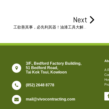
Next
工欲善其事，必先利其器！油漆工具大解構
(上)
Ab
3/F., Bedford Factory Building,
51 Bedford Road,
A R
Tai Kok Tsui, Kowloon
Con
Hos
Pro
(852) 2648 8778
mail@vivocontracting.com