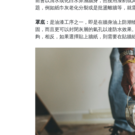
前會以清水或化白水弄濕牆身，然後用漆剷或
題，例如紙巾灰老化分裂或是批盪離牆等，就
罩底：
是油漆工序之一，即是在牆身油上防潮
固，而且更可以封閉灰層的氣孔以達防水效果
夠，相反，如果選擇貼上牆紙，則需要在貼牆