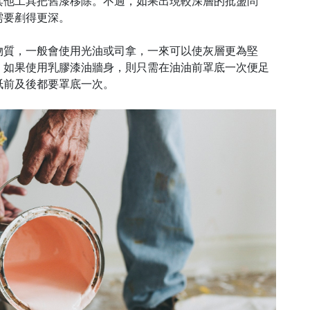
其他工具把舊漆移除。不過，如果出現較深層的批盪問
需要剷得更深。
物質，一般會使用光油或司拿，一來可以使灰層更為堅
。如果使用乳膠漆油牆身，則只需在油油前罩底一次便足
紙前及後都要罩底一次。