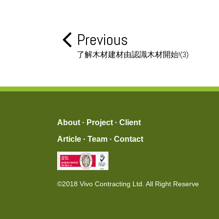
Previous
了解木材建材由認識木材開始!(3)
About
·
Project
·
Client
Article
·
Team
·
Contact
©2018 Vivo Contracting Ltd. All Right Reserve