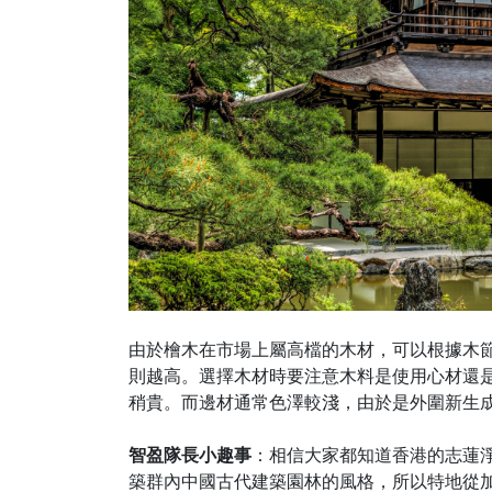
由於檜木在市場上屬高檔的木材，可以根據木
則越高。選擇木材時要注意木料是使用心材還
稍貴。而邊材通常色澤較淺，由於是外圍新生
智盈隊長小趣事
：相信大家都知道香港的志蓮
築群內中國古代建築園林的風格，所以特地從