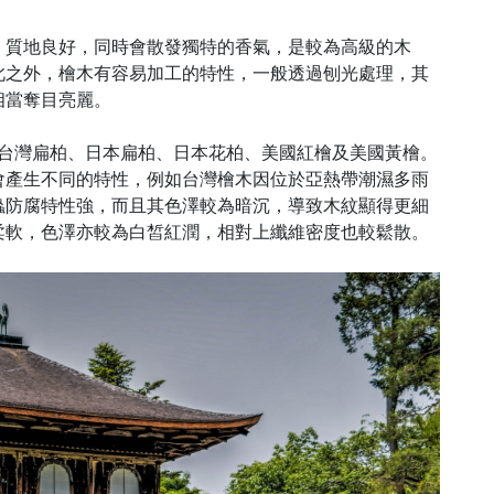
，質地良好，同時會散發獨特的香氣，是較為高級的木
此之外，檜木有容易加工的特性，一般透過刨光處理，其
相當奪目亮麗。
台灣扁柏、日本扁柏、日本花柏、美國紅檜及美國黃檜。
會產生不同的特性，例如台灣檜木因位於亞熱帶潮濕多雨
蟲防腐特性強，而且其色澤較為暗沉，導致木紋顯得更細
柔軟，色澤亦較為白皙紅潤，相對上纖維密度也較鬆散。