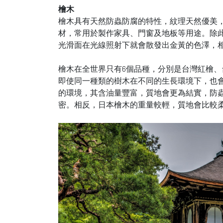
檜木
檜木具有天然防蟲防腐的特性，紋理天然優美
材，常用於製作家具、門窗及地板等用途。除
光滑面在光線照射下就會散發出金黃的色澤，
檜木在全世界只有
6
個品種，分別是台灣紅檜、
即使同一種類的樹木在不同的生長環境下，也
的環境，其含油量豐富，質地會更為結實，防
密。相反，日本檜木的重量較輕，質地會比較