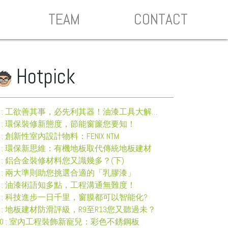
TEAM
CONTACT
Hotpick
1 : 工欲善其事，必先利其器！油漆工具大解構 (下)
2 : 環保裝修新態度，節能窗簾您要知！
3 : 創新性室內設計物料：FENIX NTM
4 : 環保新思維：有機地板取代傳統地板建材
5 : 鋁合金裝修材料您又識幾多？(下)
6 : 兩大準則助您挑選合適的「乳膠漆」
7 : 油漆術語知多點，工程溝通無難度！
8 : 科技進步一日千里，窗膜都可以智能化?
9 : 地板建材防滑評級，R9至R13您又聽過未？
10 : 室內工程裝飾新寵兒：彩色不銹鋼板