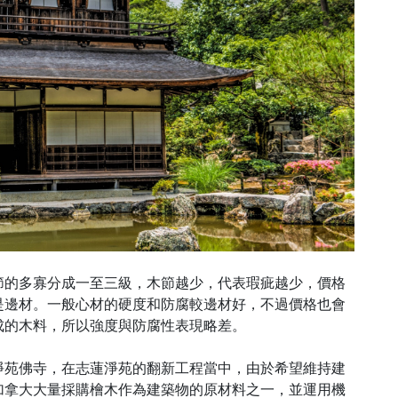
節的多寡分成一至三級，木節越少，代表瑕疵越少，價格
是邊材。一般心材的硬度和防腐較邊材好，不過價格也會
成的木料，所以強度與防腐性表現略差。
淨苑佛寺，在志蓮淨苑的翻新工程當中，由於希望維持建
加拿大大量採購檜木作為建築物的原材料之一，並運用機